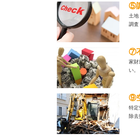
⑤
土地
調査
⑦
家財
い。
⑨
特定
除去