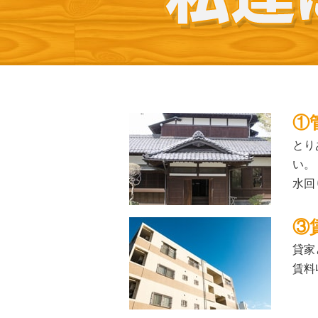
①
とり
い。
水回
③
貸家
賃料